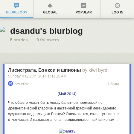
BLURBLOGS
GLOBAL
POPULAR
LOG IN
dsandu's blurblog
5
stories
·
0
followers
Лисистрата, Бэнкси и шпионы
by kiwi byrd
Sunday May 25
th
, 2014
at
11:18 AM
Kiwi ArXiv
1 Share
(
Май 2014
)
Что общего может быть между балетной премьерой по
древнегреческой классике и настенной графикой легендарного
художника-подпольщика Бэнкси? Оказывается, связь тут вполне
отчетливая. И называется она – радиоэлектронный шпионаж…