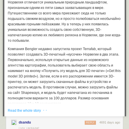
один в один воспроизводит идею древнегреческой героини
вместе с чашками такого же супрематического дизайна предложит
Норвегия отличается уникальным природным ландшафтом,
Лисистраты – только в специфических условиях современной науки
все необходимое для проведения модернистской чайной
признанным одним из пяти самых захватывающих в мире.
(дамы) и ее взаимоотношений со шпионскими спецслужбами
церемонии.
Путешественники со всего мира приезжают сюда не только
(мужиками).
подышать свежим воздухом, но и просто полюбоваться необычайно
Ну а если вы хотите узнать больше о г-не Малевиче и его
красивыми горными пейзажами. Ну а теперь у них появилась
Иначе говоря, в предельно кратком изложении содержание
творчестве, в следующем месяце посетите Амстердам. 18-го
уникальная возможность создать свою собственную, 3D-
предложений Лейнстера сводится к тому же самому принципу
октября в Городском музее Амстердама голландская Королева
напечатанную копию их любимого региона в Норвегии, где они когда-
воздействия – «не давать». Ну а если чуть поподробнее, то
откроет выставку «Казимир Малевич и русский авангард», которая
то побывали.
говорится там примерно следующее.
продлится с 19 октября 2013 года по 2 февраля 2014 года.
Компания Bengler недавно запустила проект Terrafab, который
Американское Агентство национальной безопасности (NSA) и
позволяет создавать 3D-печатный «кусочек» Норвегии в два этапа.
британская Штаб-квартира правительственной связи (GCHQ) в
Первоначально, используя открытые данные из норвежского
систематическом порядке отслеживают наши жизни до такой
агентства картографии, пользователь выбирает свою область и
степени, насколько это вообще возможно.
нажимает на кнопку «Получить эту модель для 3D печати» («Get this
Сюда входят мониторинг нашей электронной почты, текстовых
model 3D printed»). Затем, если в его распоряжении имеется 3D-
сообщений, телефонных разговоров, звонков через Skype,
принтер, он может загрузить скачанные файлы в устройство и
отслеживание банковских операций и посещений сайтов в
распечатать модель. В противном случае, можно загрузить файлы
интернете, фиксация физического местоположения и так далее.
на сайт Shapeways, и модель будет напечатана из песчаника в
Цель же этой активности, цитируя директора АНБ дословно,
полноцветном варианте за 100 долларов. Размер основания
«собирать все-все сигналы на протяжении всего времени»…
составляет 10 х 10 сантиметров.
· ·
Read the whole story
Ради этого они тотально перехватывают информацию в кабелях
интернет-магистралей, встраивают закладки в аппаратуру
политиков и общественных организаций, занимаются
dsandu
4691 days ago
REPLY
экономическим шпионажем, скомпрометировали главные облачные
LVIV, UKRAINE