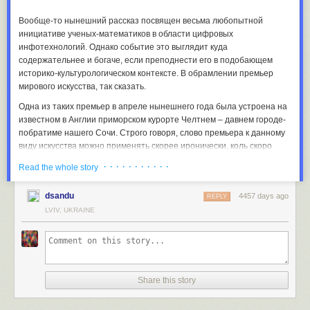
Вообще-то нынешний рассказ посвящен весьма любопытной
инициативе ученых-математиков в области цифровых
инфотехнологий. Однако событие это выглядит куда
содержательнее и богаче, если преподнести его в подобающем
историко-культурологическом контексте. В обрамлении премьер
мирового искусства, так сказать.
Одна из таких премьер в апреле нынешнего года была устроена на
известном в Англии приморском курорте Челтнем – давнем городе-
побратиме нашего Сочи. Строго говоря, слово премьера к данному
виду искусства можно применять скорее иронически, коль скоро
речь идет о «хулиганском» жанре граффити. То есть рисунков и
· · · · · · · · · · ·
Read the whole story
надписей, которые обычно по ночам малюют на стенах всякие
недоразвитые подростки.
dsandu
4457 days ago
REPLY
Однако среди авторов ночной настенной графики встречаются, как
LVIV, UKRAINE
известно, и бесспорно талантливые люди. Не только виртуозно
владеющие техникой, но и способные с ее помощью доносить до
зрителей вполне ясные идеи. Самым даровитым среди таких
мастеров чаще всего упоминают анонимного уроженца Бристоля,
известного в мире под ником Бэнкси.
Share this story
И вот именно он-то, по единодушному мнению экспертов уличного
искусства, и удостоил Челтнем одним из своих свежих шедевров.