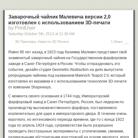
Собственно картина, в ночь с 13 на 14 апреля 2014 украсившая
стену одного из домов курорта, выстроена вокруг реальной
Заварочный чайник Малевича версии 2,0
телефонной будки. И изображает группу секретных агентов
изготовлен с использованием 3D-печати
спецслужб, которые с неподдельным интересом и с помощью
by PrintUser
различных технических средств шпионят за работой телефона…
Saturday October 5
th
, 2013
at
11:38 AM
Премьера вторая имела место чуть раньше, в конце марта 2014 в
3D Принтеры, Новости 3D Печати
1 Share
Москве, и на первый взгляд не имеет абсолютно никакого
отношения к уличному творчеству Бэнкси в Англии. Ибо здесь речь
Ровно 90 лет назад, в 1923 году Казимир Малевич представил свой ​​
идет о новом балетном спектакле «Лисистрата», который
знаменитый заварочный чайник на Государственном фарфоровом
представил Театр классического балета Владимира Василёва и
заводе в Санкт-Петербурге в России. Чтобы отпраздновать это
Наталии Касаткиной на сцене Государственного Кремлевского
событие, дизайн-студия Geometric Abstraction на днях выпустила
дворца.
репродукцию чайника под названием Malevich Teapot 2.0, который
изготовлен из керамики и с использованием технологии 3D-печати
В основе спектакля лежит знаменитая одноименная комедия
от компании Shapeways.
древнегреческого драматурга Аристофана, созданная еще в V веке
до нашей эры, но за прошедшие с той поры два с половиной
С момента своего основания в 1744 году, Императорский
тысячелетия ничуть не утратившая своей актуальности.
фарфоровый завод в Санкт-Петербурге, Россия, был лидером по
производству высококачественного фарфора, поставляемого
Сюжет пьесы (если кто вдруг не в курсе) закручен вокруг
исключительно для царя и императорского двора. В течение очень
замечательной женщины Лисистраты, которая придумала весьма
короткого, но интенсивного периода времени, где-то с конца 1922
оригинальный способ для того, чтобы остановить, наконец, сильно
года по апрель 1924 года, супрематистам было разрешено
затянувшуюся и бесконечно измучившую весь народ войну между
проводить бесстрашные эксперименты с утопическими, свежими,
Спартой и Афинами.
радикальными абстрактными конструкций на основе квадрата, круга