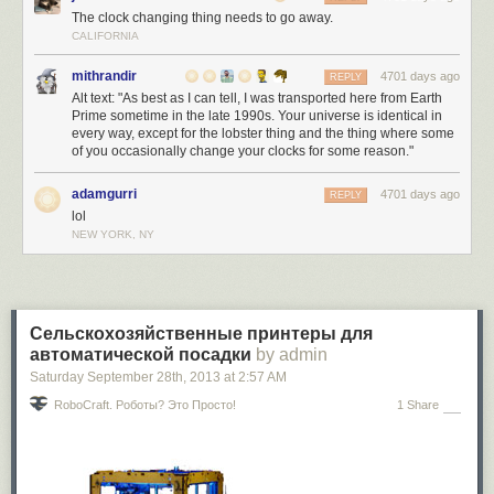
The clock changing thing needs to go away.
CALIFORNIA
mithrandir
4701 days ago
REPLY
Alt text: "As best as I can tell, I was transported here from Earth
Prime sometime in the late 1990s. Your universe is identical in
every way, except for the lobster thing and the thing where some
of you occasionally change your clocks for some reason."
adamgurri
4701 days ago
REPLY
lol
NEW YORK, NY
Сельскохозяйственные принтеры для
автоматической посадки
by admin
Saturday September 28
th
, 2013
at
2:57 AM
RoboCraft. Роботы? Это Просто!
1 Share