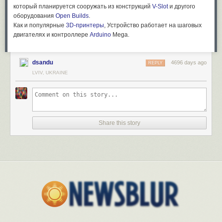
который планируется сооружать из конструкций
V-Slot
и другого
оборудования
Open Builds
.
Как и популярные
3D-принтеры
, Устройство работает на шаговых
двигателях и контроллере
Arduino
Mega.
dsandu
4696 days ago
REPLY
LVIV, UKRAINE
Share this story