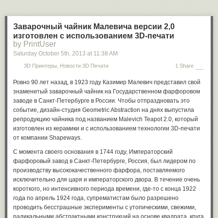
недоразвитые подростки.
Однако среди авторов ночной настенной графики встречаются, как
известно, и бесспорно талантливые люди. Не только виртуозно
Заварочный чайник Малевича версии 2,0
владеющие техникой, но и способные с ее помощью доносить до
изготовлен с использованием 3D-печати
by PrintUser
зрителей вполне ясные идеи. Самым даровитым среди таких
мастеров чаще всего упоминают анонимного уроженца Бристоля,
Saturday October 5
th
, 2013
at
11:38 AM
известного в мире под ником Бэнкси.
3D Принтеры, Новости 3D Печати
1 Share
И вот именно он-то, по единодушному мнению экспертов уличного
Ровно 90 лет назад, в 1923 году Казимир Малевич представил свой ​​
искусства, и удостоил Челтнем одним из своих свежих шедевров.
знаменитый заварочный чайник на Государственном фарфоровом
Собственно картина, в ночь с 13 на 14 апреля 2014 украсившая
заводе в Санкт-Петербурге в России. Чтобы отпраздновать это
стену одного из домов курорта, выстроена вокруг реальной
событие, дизайн-студия Geometric Abstraction на днях выпустила
телефонной будки. И изображает группу секретных агентов
репродукцию чайника под названием Malevich Teapot 2.0, который
спецслужб, которые с неподдельным интересом и с помощью
изготовлен из керамики и с использованием технологии 3D-печати
различных технических средств шпионят за работой телефона…
от компании Shapeways.
Премьера вторая имела место чуть раньше, в конце марта 2014 в
С момента своего основания в 1744 году, Императорский
Москве, и на первый взгляд не имеет абсолютно никакого
фарфоровый завод в Санкт-Петербурге, Россия, был лидером по
отношения к уличному творчеству Бэнкси в Англии. Ибо здесь речь
производству высококачественного фарфора, поставляемого
идет о новом балетном спектакле «Лисистрата», который
исключительно для царя и императорского двора. В течение очень
представил Театр классического балета Владимира Василёва и
короткого, но интенсивного периода времени, где-то с конца 1922
Наталии Касаткиной на сцене Государственного Кремлевского
года по апрель 1924 года, супрематистам было разрешено
дворца.
проводить бесстрашные эксперименты с утопическими, свежими,
радикальными абстрактными конструкций на основе квадрата, круга