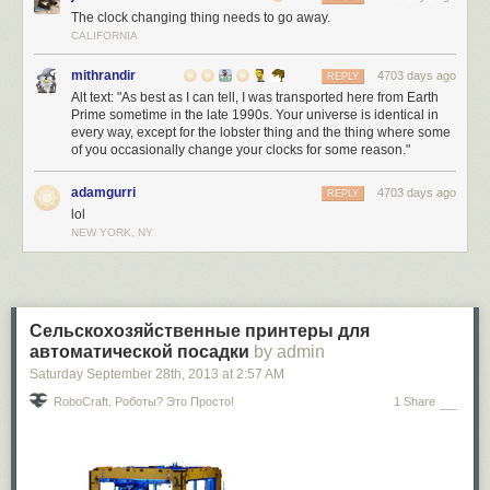
слежки за населением.
The clock changing thing needs to go away.
CALIFORNIA
Короче говоря, как минимум, ученые должны признать, что они
всегда имеют здесь выбор, причем этот выбор они всегда могут
mithrandir
4703 days ago
REPLY
сделать. Все мы, заключает Лейнстер, прежде всего человеческие
Alt text: "As best as I can tell, I was transported here from Earth
существа, и уже затем ученые-математики.
Prime sometime in the late 1990s. Your universe is identical in
every way, except for the lobster thing and the thing where some
И если нам не нравится то, что делают секретные спецслужбы, то
of you occasionally change your clocks for some reason."
нам не следует с ними сотрудничать.
adamgurri
4703 days ago
REPLY
lol
NEW YORK, NY
Сельскохозяйственные принтеры для
автоматической посадки
by admin
Saturday September 28
th
, 2013
at
2:57 AM
RoboCraft. Роботы? Это Просто!
1 Share