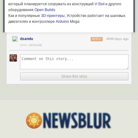
который планируется сооружать из конструкций
V-Slot
и другого
оборудования
Open Builds
.
Как и популярные
3D-принтеры
, Устройство работает на шаговых
двигателях и контроллере
Arduino
Mega.
dsandu
4698 days ago
REPLY
LVIV, UKRAINE
Share this story