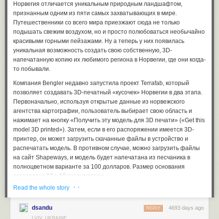
вместе с чашками такого же супрематического дизайна предложит
Норвегия отличается уникальным природным ландшафтом,
мире агентств радиоэлектронной разведки и ближайшего партнера
все необходимое для проведения модернистской чайной
признанным одним из пяти самых захватывающих в мире.
АНБ США.
церемонии.
Путешественники со всего мира приезжают сюда не только
А во-вторых, в том же апреле 2014 британский еженедельник New
подышать свежим воздухом, но и просто полюбоваться необычайно
Ну а если вы хотите узнать больше о г-не Малевиче и его
Scientist, один из наиболее известных в стране и мире научно-
красивыми горными пейзажами. Ну а теперь у них появилась
творчестве, в следующем месяце посетите Амстердам. 18-го
популярных журналов, опубликовал весьма резонансную статью –
уникальная возможность создать свою собственную, 3D-
октября в Городском музее Амстердама голландская Королева
или, можно, сказать открытое письмо-призыв – математика Тома
напечатанную копию их любимого региона в Норвегии, где они когда-
откроет выставку «Казимир Малевич и русский авангард», которая
Лейнстера (Tom Leinster) из Эдинбургского университета.
то побывали.
продлится с 19 октября 2013 года по 2 февраля 2014 года.
И суть этого призыва, если присмотреться чуть повнимательнее,
Компания Bengler недавно запустила проект Terrafab, который
один в один воспроизводит идею древнегреческой героини
позволяет создавать 3D-печатный «кусочек» Норвегии в два этапа.
Лисистраты – только в специфических условиях современной науки
Первоначально, используя открытые данные из норвежского
(дамы) и ее взаимоотношений со шпионскими спецслужбами
агентства картографии, пользователь выбирает свою область и
(мужиками).
нажимает на кнопку «Получить эту модель для 3D печати» («Get this
model 3D printed»). Затем, если в его распоряжении имеется 3D-
Иначе говоря, в предельно кратком изложении содержание
принтер, он может загрузить скачанные файлы в устройство и
предложений Лейнстера сводится к тому же самому принципу
распечатать модель. В противном случае, можно загрузить файлы
воздействия – «не давать». Ну а если чуть поподробнее, то
на сайт Shapeways, и модель будет напечатана из песчаника в
говорится там примерно следующее.
полноцветном варианте за 100 долларов. Размер основания
Американское Агентство национальной безопасности (NSA) и
составляет 10 х 10 сантиметров.
британская Штаб-квартира правительственной связи (GCHQ) в
· ·
Read the whole story
систематическом порядке отслеживают наши жизни до такой
степени, насколько это вообще возможно.
dsandu
4693 days ago
REPLY
Сюда входят мониторинг нашей электронной почты, текстовых
LVIV, UKRAINE