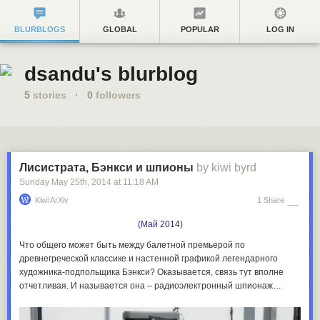
BLURBLOGS
GLOBAL
POPULAR
LOG IN
dsandu's blurblog
5
stories
·
0
followers
Лисистрата, Бэнкси и шпионы
by kiwi byrd
Sunday May 25
th
, 2014
at
11:18 AM
Kiwi ArXiv
1 Share
(
Май 2014
)
Что общего может быть между балетной премьерой по
древнегреческой классике и настенной графикой легендарного
художника-подпольщика Бэнкси? Оказывается, связь тут вполне
отчетливая. И называется она – радиоэлектронный шпионаж…